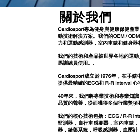
關於我們
Cardiosport專為健身與健康保
動技術解決方案。我們的OEM / O
力和運動感測器，室內車錶和健身器
我們的技術和產品被世界各地的運動
馬訓練員使用。.
Cardiosport成立於1976年
提供最精確的ECG和 R-R interval
40年來，我們將專業技術和專業知
品質的聲譽，從而獲得多個行業獎項
我們的核心技術包括：ECG / R-R i
監測器，自行車感測器，室內車錶，
器，給藥系統，呼吸感測器，血壓計