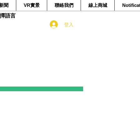
新聞
VR實景
聯絡我們
線上商城
Notifica
選擇語言
登入