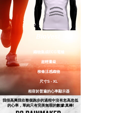
BioVest
織物集成ECG電極
超輕量級
柳條涼感織物
尺寸S - XL
相容於普遍的心率顯示器
我很高興我在整個跑步的過程中沒有忽高忽低
的心率，單純只有完美無瑕的數據:真棒!