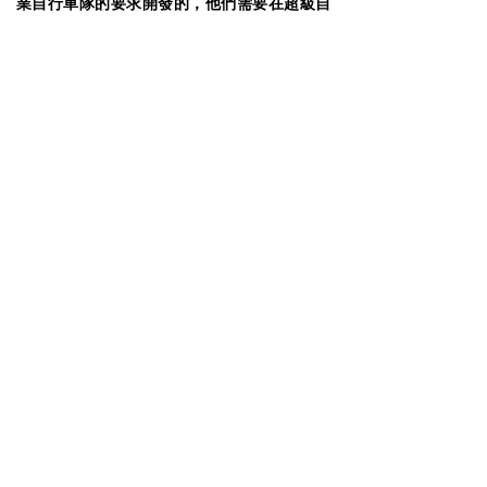
業自行車隊的要求開發的，他們需要在超級自
行車比賽中記錄完美的心率數據。SMART
Cycling Jersey完全取代了佩戴胸帶的需要，
並與多種品牌的心率感測器相容。
SMART Cycling Jersey與紡織專家合作開發，
採用我們自己專有的拉伸心率電極，在身體過
度運動過程中與皮膚保持接觸，在長時間使用
時不會引起刺激。
非常適合騎自行車的團隊和教練，他們希望在
長時間，超級騎行挑戰和比賽中捕獲准確，不
間斷的心率數據。騎行運動衫可以訂製，以滿
足特定尺寸、顏色和品牌規格。
如需OEM諮詢，請至
service@zentan.com.tw
與我們萬九科技聯繫