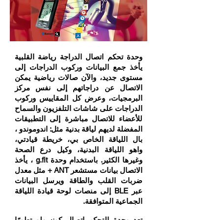
وحدة تحكم اتصال الدراجة رياضة القلبية
يأخذ جمع البيانات وركوب الدراجات إلى
مستوى جديد، والآن صالات رياضية يمكن
الاتصال عن دراجاتهم إلى نفس مركز
البرمجيات، وعرض كل المقاييس وركوب
الدراجات على شاشات التلفزيون والسماح
للأعضاء للاتصال مباشرة إلى التطبيقات
المفضلة لديهم لياقة بدنية مثل: اندوموندو ،
بال اللياقة الخاص بي، خريطة قيادتي،
واهو اللياقة البدنية، وكيل درع الصحة
وغيرها الكثير. باستخدام وحدة g.fit ، يأخذ
الاتصال بيانات مستشعر ANT + مثل معدل
ضربات القلب والطاقة ويرسل البيانات
عبر BLE إلى منصات لوحة قيادة اللياقة
الجماعية المتوافقة.
تعد وحدة التحكم اتصال كونسولو تطورًا