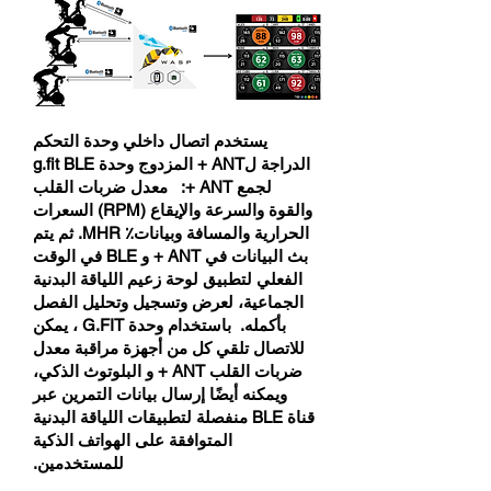
يستخدم اتصال داخلي وحدة التحكم
الدراجة لANT + المزدوج وحدة g.fit BLE
لجمع ANT +: معدل ضربات القلب
والقوة والسرعة والإيقاع (RPM) السعرات
الحرارية والمسافة وبيانات٪ MHR. ثم يتم
بث البيانات في ANT + و BLE في الوقت
الفعلي لتطبيق لوحة زعيم اللياقة البدنية
الجماعية، لعرض وتسجيل وتحليل الفصل
بأكمله. باستخدام وحدة G.FIT ، يمكن
للاتصال تلقي كل من أجهزة مراقبة معدل
ضربات القلب ANT + و البلوتوث الذكي،
ويمكنه أيضًا إرسال بيانات التمرين عبر
قناة BLE منفصلة لتطبيقات اللياقة البدنية
المتوافقة على الهواتف الذكية
للمستخدمين.