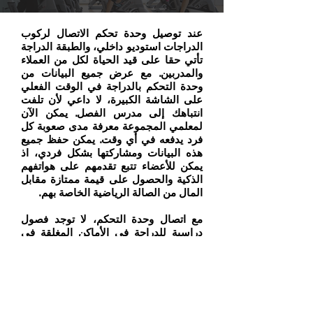
عند توصيل وحدة تحكم الاتصال لركوب
الدراجات استوديو داخلي، والطبقة الدراجة
تأتي حقا على قيد الحياة لكل من العملاء
والمدربين. مع عرض جميع البيانات من
وحدة التحكم بالدراجة في الوقت الفعلي
على الشاشة الكبيرة، لا داعي لأن تلفت
انتباهك إلى مدرس الفصل. يمكن الآن
لمعلمي المجموعة معرفة مدى صعوبة كل
فرد يدفعه في أي وقت. يمكن حفظ جميع
هذه البيانات ومشاركتها بشكل فردي، اذ
يمكن للأعضاء تتبع تقدمهم على هواتفهم
الذكية والحصول على قيمة ممتازة مقابل
المال من الصالة الرياضية الخاصة بهم.
مع اتصال وحدة التحكم، لا توجد فصول
دراسية للدراجة في الأماكن المغلقة في
الصالة الرياضية الخاصة بك وسوف تكون
فقدت أو نسيت حول، والتكنولوجيا من
أسرع القطاعات نموا في سوق التطبيقات
جلبت الحق في الاستوديو فئة الدراجة.
انظر كيف تدمج مناطق الرئيسية أجهزة
استشعار الدراجة المتصلة في نظام ركوب