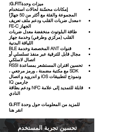
ميزات وحدةG.FIT:
إمكانات محسّنة لحالات استخدام
المجموعة والفئة مع أكثر من 50 جهازًا
+معدل ضربات القلب ودعم ملف تعريف
الجهاز FE-C
طاقة البلوتوث منخفضة معدل ضربات
القلب (مركزي وطرفي) وخدمة جهاز
اللياقة البدنية
قنوات ANT المخصصة وخدمة BLE
مجال قابل للترقية عبر منفذ تسلسلي أو
اتصال لاسلكي
تحسين اقتران المستشعر بمساعدة RSSI
SDK مع مكتبة مضمنة ، ورمز مرجعي ،
ونموذج لتطبيقات iOS و اندرويد و اتصال
جارمين IQ
قابلة للتمديد إلى علامة NFC ودعم بطاقة
النادي
للمزيد من المعلومات حول وحدة G.FIT
انقر هنا
تحسين تجربة المستخدم