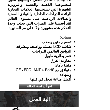
لمجموعتنا الذهبية والفضية والبرونزية
الشهيرة التي تستخدمها العلامات التجارية
الرائدة للدراجات الداخلية والنوادي الصحية
والصالات الرياضية على مستوى العالم.
لقد أسسنا على الميزات التي جعلت وحدة
التحكم هذه مشهورة جدًا على مر السنين:
سمات:
تصميم متين وصعب
شاشة LCD مضيئة وواضحة ومشرقة
التوافق العالمي للدراجات
عمر بطارية طويل
مقاومة العرق
مثبتة بأمان
متوافق مع CE ، FCC ،ANT + RoHS
وشهادة
أفضل مناعة تدخل في فئتها
اقرأ دراسة الحالة
الية العمل