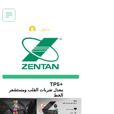
تسجيل الدخول
+TP5
معدل ضربات القلب ومستشعر
الخط