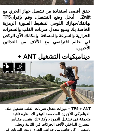
حقق أقصى استفادة من تشغيل جهاز الجري مع
Zwift. أدخل وضع التشغيل، وقم بإقرانTP5
بهاتفك/جهازك اللوحي لتنشيط الصورة الرمزية
الخاصة بك وتتبع معدل ضربات القلب والسعرات
الحرارية والسرعة والمسافة بإمكانك الآن الركض
في عالم افتراضي مع الآلاف من العدائين
الآخرين.
ديناميكيات التشغيل ANT +
TP5 + ANT + ميزات معدل ضربات القلب تشغيل ملف
الديناميكي للأجهزة المصممة لتوفر لك نظرة ثاقبة
متعمقة في تشغيل النموذج وكفاءتك. يقيس مقياس
التسارع الداخلي لآلاف الحركات في الثانية ويحلل
باستمرار كل جانب من جوانب الجري ويبث البيانات في