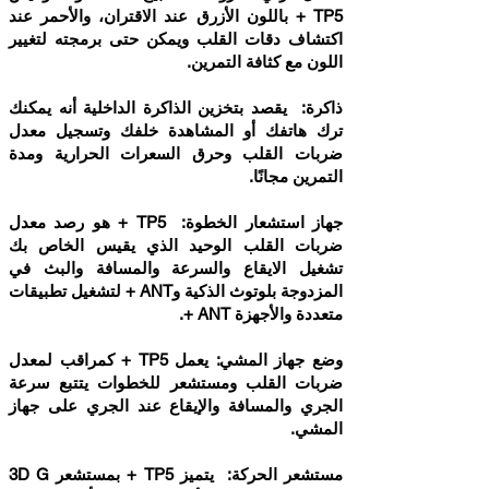
TP5 + باللون الأزرق عند الاقتران، والأحمر عند
اكتشاف دقات القلب ويمكن حتى برمجته لتغيير
اللون مع كثافة التمرين.
ذاكرة: يقصد بتخزين الذاكرة الداخلية أنه يمكنك
ترك هاتفك أو المشاهدة خلفك وتسجيل معدل
ضربات القلب وحرق السعرات الحرارية ومدة
التمرين مجانًا.
جهاز استشعار الخطوة: TP5 + هو رصد معدل
ضربات القلب الوحيد الذي يقيس الخاص بك
تشغيل الايقاع والسرعة والمسافة والبث في
المزدوجة بلوتوث الذكية وANT + لتشغيل تطبيقات
متعددة والأجهزة ANT +.
وضع جهاز المشي: يعمل TP5 + كمراقب لمعدل
ضربات القلب ومستشعر للخطوات يتتبع سرعة
الجري والمسافة والإيقاع عند الجري على جهاز
المشي.
مستشعر الحركة: يتميز TP5 + بمستشعر 3D G