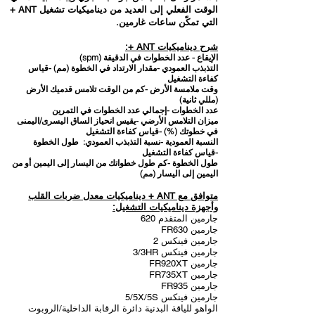
الوقت الفعلي إلى العديد من ديناميكيات تشغيل ANT +
التي تمكّن ساعات غارمين.
شرح ديناميكيات ANT +:
الإيقاع - عدد الخطوات في الدقيقة (spm)
التذبذب العمودي -مقدار الارتداد في الخطوة (مم) -قياس
كفاءة التشغيل
وقت ملامسة الأرض -كم من الوقت تلامس قدميك الأرض
(مللي ثانية)
عدد الخطوات -إجمالي عدد الخطوات في التمرين
ميزان التلامس الأرضي -يقيس انحياز الساق اليسرى/اليمنى
في خطوتك (%) -قياس كفاءة التشغيل
النسبة العمودية -نسبة التذبذب العمودي: طول الخطوة
-قياس كفاءة التشغيل
طول الخطوة -كم طول خطواتك من اليسار إلى اليمين أو من
اليمين إلى اليسار (مم)
متوافق مع ANT + ديناميكيات معدل ضربات القلب
وأجهزة ديناميكيات التشغيل:
جارمين المتقدم 620
جارمين FR630
جارمين فينكس 2
جارمين فينكس 3/3HR
جارمين FR920XT
جارمين FR735XT
جارمين FR935
جارمين فينكس 5/5X/5S
الواهو للياقة البدنية دائرة الرقابة الداخلية/الروبوت