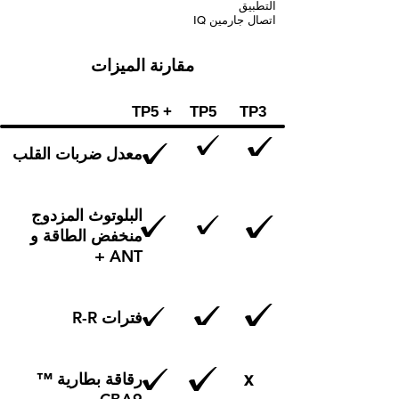
التطبيق
اتصال جارمين IQ
مقارنة الميزات
TP5 +
TP5
TP3
معدل ضربات القلب
البلوتوث المزدوج
منخفض الطاقة و
ANT +
فترات R-R
x
رقاقة بطارية ™