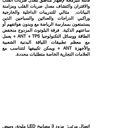
قابلة للبرمجة لإظهار مناطق معدل ضربات القلب
والاقتران واكتشاف معدل ضربات القلب ومزامنة
البيانات. مثالي للتدريبات الداخلية والخارجية
وراكبي الدراجات والعدائين والسباحين الذين
يستمتعون بممارسة الرياضة مع وبدون هواتفهم أو
ساعتهم الذكية. فرقة البلوتوث المزدوج منخفض
الطاقة ووسائل التكنولوجيا ANT + TP5 + يعمل
مع معظم تطبيقات اللياقة البدنية الشعبية
والأجهزة ANT + ويمكن تكييفها لتتناسب مع
العلامات التجارية الخاصة متطلبات محددة.
سمات:
التكنولوجيا المزدوجة: الشمال أشباه الموصلات
nRF52832 شركة نفط الجنوب تمكن تقنية
البلوتوث منخفض الطاقة وANT + مع NFC. ربط
TP5 + لدائرة الرقابة الداخلية/الروبوت الهواتف
الذكية وأجهزة الكمبيوتر الدراجة، ومرآة لياقة
بدنية، وأبل ووتش 6، تشغيل الساعات ومراكز
البرامج صالة الألعاب الرياضية.
اتصال مرئي: مزود 3 مصابيح LED ملونة، وميض