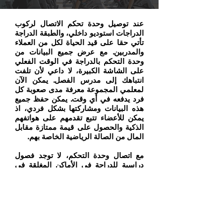
عند توصيل وحدة تحكم الاتصال لركوب
الدراجات استوديو داخلي، والطبقة الدراجة
تأتي حقا على قيد الحياة لكل من العملاء
والمدربين. مع عرض جميع البيانات من
وحدة التحكم بالدراجة في الوقت الفعلي
على الشاشة الكبيرة، لا داعي لأن تلفت
انتباهك إلى مدرس الفصل. يمكن الآن
لمعلمي المجموعة معرفة مدى صعوبة كل
فرد يدفعه في أي وقت. يمكن حفظ جميع
هذه البيانات ومشاركتها بشكل فردي، اذ
يمكن للأعضاء تتبع تقدمهم على هواتفهم
الذكية والحصول على قيمة ممتازة مقابل
المال من الصالة الرياضية الخاصة بهم.
مع اتصال وحدة التحكم، لا توجد فصول
دراسية للدراجة في الأماكن المغلقة في
الصالة الرياضية الخاصة بك وسوف تكون
فقدت أو نسيت حول، والتكنولوجيا من
أسرع القطاعات نموا في سوق التطبيقات
جلبت الحق في الاستوديو فئة الدراجة.
انظر كيف تدمج مناطق الرئيسية أجهزة
استشعار الدراجة المتصلة في نظام ركوب