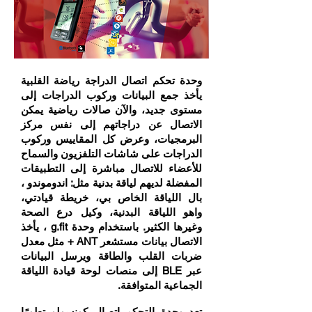
وحدة تحكم اتصال الدراجة رياضة القلبية
يأخذ جمع البيانات وركوب الدراجات إلى
مستوى جديد، والآن صالات رياضية يمكن
الاتصال عن دراجاتهم إلى نفس مركز
البرمجيات، وعرض كل المقاييس وركوب
الدراجات على شاشات التلفزيون والسماح
للأعضاء للاتصال مباشرة إلى التطبيقات
المفضلة لديهم لياقة بدنية مثل: اندوموندو ،
بال اللياقة الخاص بي، خريطة قيادتي،
واهو اللياقة البدنية، وكيل درع الصحة
وغيرها الكثير. باستخدام وحدة g.fit ، يأخذ
الاتصال بيانات مستشعر ANT + مثل معدل
ضربات القلب والطاقة ويرسل البيانات
عبر BLE إلى منصات لوحة قيادة اللياقة
الجماعية المتوافقة.
تعد وحدة التحكم اتصال كونسولو تطورًا