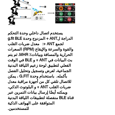
يستخدم اتصال داخلي وحدة التحكم
الدراجة لANT + المزدوج وحدة g.fit BLE
لجمع ANT +: معدل ضربات القلب
والقوة والسرعة والإيقاع (RPM) السعرات
الحرارية والمسافة وبيانات٪ MHR. ثم يتم
بث البيانات في ANT + و BLE في الوقت
الفعلي لتطبيق لوحة زعيم اللياقة البدنية
الجماعية، لعرض وتسجيل وتحليل الفصل
بأكمله. باستخدام وحدة G.FIT ، يمكن
للاتصال تلقي كل من أجهزة مراقبة معدل
ضربات القلب ANT + و البلوتوث الذكي،
ويمكنه أيضًا إرسال بيانات التمرين عبر
قناة BLE منفصلة لتطبيقات اللياقة البدنية
المتوافقة على الهواتف الذكية
للمستخدمين.