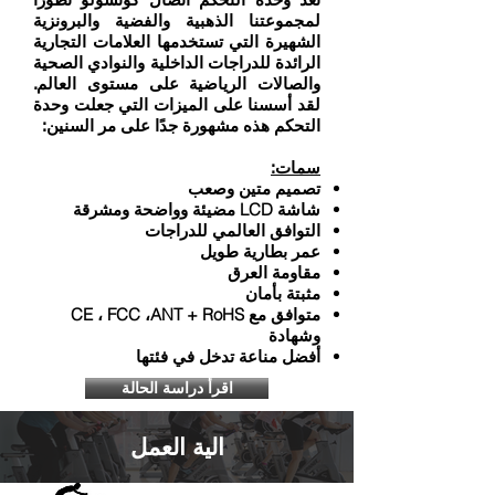
لمجموعتنا الذهبية والفضية والبرونزية
الشهيرة التي تستخدمها العلامات التجارية
الرائدة للدراجات الداخلية والنوادي الصحية
والصالات الرياضية على مستوى العالم.
لقد أسسنا على الميزات التي جعلت وحدة
التحكم هذه مشهورة جدًا على مر السنين:
سمات:
تصميم متين وصعب
شاشة LCD مضيئة وواضحة ومشرقة
التوافق العالمي للدراجات
عمر بطارية طويل
مقاومة العرق
مثبتة بأمان
متوافق مع CE ، FCC ،ANT + RoHS
وشهادة
أفضل مناعة تدخل في فئتها
اقرأ دراسة الحالة
الية العمل