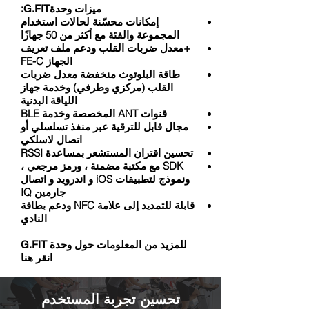
ميزات وحدةG.FIT:
إمكانات محسّنة لحالات استخدام
المجموعة والفئة مع أكثر من 50 جهازًا
+معدل ضربات القلب ودعم ملف تعريف
الجهاز FE-C
طاقة البلوتوث منخفضة معدل ضربات
القلب (مركزي وطرفي) وخدمة جهاز
اللياقة البدنية
قنوات ANT المخصصة وخدمة BLE
مجال قابل للترقية عبر منفذ تسلسلي أو
اتصال لاسلكي
تحسين اقتران المستشعر بمساعدة RSSI
SDK مع مكتبة مضمنة ، ورمز مرجعي ،
ونموذج لتطبيقات iOS و اندرويد و اتصال
جارمين IQ
قابلة للتمديد إلى علامة NFC ودعم بطاقة
النادي
للمزيد من المعلومات حول وحدة G.FIT
انقر هنا
تحسين تجربة المستخدم