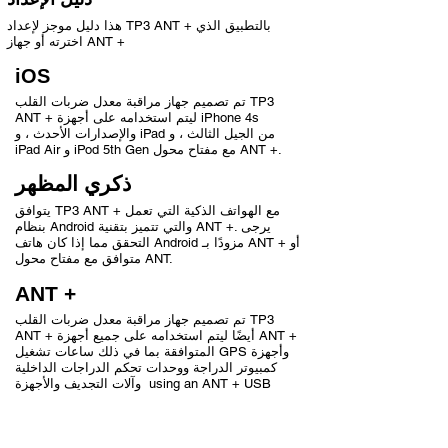
هذا دليل موجز لإعداد TP3 ANT + بالتطبيق الذي
اخترته أو جهاز ANT +
iOS
تم تصميم جهاز مراقبة معدل ضربات القلب TP3
ANT + ليتم استخدامه على أجهزة iPhone 4s
والإصدارات الأحدث ، و iPad من الجيل الثالث ، و
iPad Air و iPod 5th Gen مع مفتاح محول ANT +.
ذكري المظهر
يتوافق TP3 ANT + مع الهواتف الذكية التي تعمل
بنظام Android والتي تتميز بتقنية ANT +. يرجى
التحقق مما إذا كان هاتف Android مزودًا بـ ANT + أو
متوافق مع مفتاح محول ANT.
ANT +
تم تصميم جهاز مراقبة معدل ضربات القلب TP3
ANT + أيضًا ليتم استخدامه على جميع أجهزة ANT +
المتوافقة بما في ذلك ساعات تشغيل GPS وأجهزة
كمبيوتر الدراجة ووحدات تحكم الدراجات الداخلية
وآلات التجديف والأجهزة using an ANT + USB