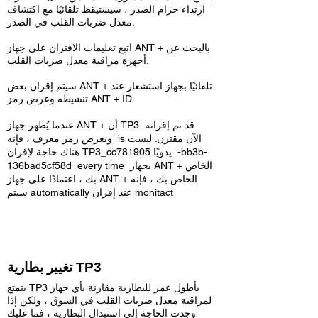
ارتداء حزام الصدر ، سيستيقظ تلقائيًا مع اكتشاف
معدل ضربات القلب في الصدر.
اتبع تعليمات الاقتران على جهاز ANT + بالبحث عن
أجهزة مراقبة معدل ضربات القلب.
سيتم إقران بعض ANT + تلقائيًا بجهاز استشعار عند
تنشيطه وعرض رمز ANT + ID.
عندما يُظهر جهاز ANT + أن TP3 قد تم إقرانه
ويعرض رمز معرف ، فإنه is الآن مقترن. ليست
هناك حاجة لإقران TP3_cc781905 يدويًا. -bb3b-
136bad5cf58d_every time بجهاز ANT + الخاص
بك ، اعتمادًا على جهاز ANT + الخاص بك ، فإنه
سيتم automatically عند إقران monitact
تغيير بطارية TP3
يتمتع TP3 بأطول عمر للبطارية مقارنة بأي جهاز
لمراقبة معدل ضربات القلب في السوق ، ولكن إذا
وجدت الحاجة إلى استبدال البطارية ، فما عليك