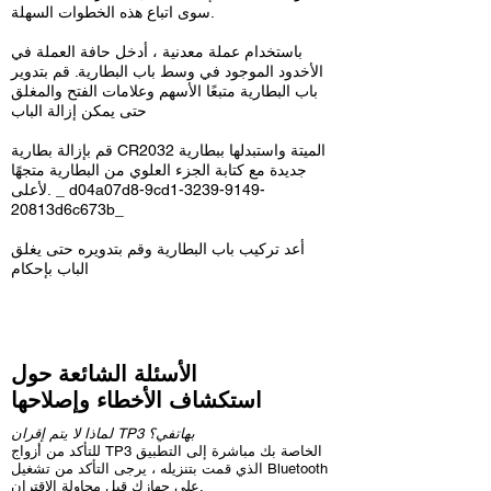
سوى اتباع هذه الخطوات السهلة.
باستخدام عملة معدنية ، أدخل حافة العملة في
الأخدود الموجود في وسط باب البطارية. قم بتدوير
باب البطارية متبعًا الأسهم وعلامات الفتح والمغلق
حتى يمكن إزالة الباب
قم بإزالة بطارية CR2032 الميتة واستبدلها ببطارية
جديدة مع كتابة الجزء العلوي من البطارية متجهًا
لأعلى. _ d04a07d8-9cd1-3239-9149-
20813d6c673b_
أعد تركيب باب البطارية وقم بتدويره حتى يغلق
الباب بإحكام
الأسئلة الشائعة حول
استكشاف الأخطاء وإصلاحها
لماذا لا يتم إقران TP3 بهاتفي؟
للتأكد من أزواج TP3 الخاصة بك مباشرة إلى التطبيق
الذي قمت بتنزيله ، يرجى التأكد من تشغيل Bluetooth
على جهازك قبل محاولة الاقتران.