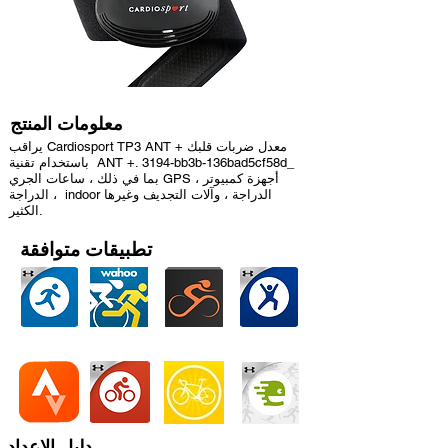
معلومات المنتج
يراقب Cardiosport TP3 ANT + معدل ضربات قلبك
باستخدام تقنية ANT +. 3194-bb3b-136bad5cf58d_
بما في ذلك ، ساعات الجري GPS ، أجهزة كمبيوتر
الدراجة ، indoor الدراجة ، وآلات التجديف وغيرها
الكثير.
تطبيقات متوافقة
دليل الإعداد