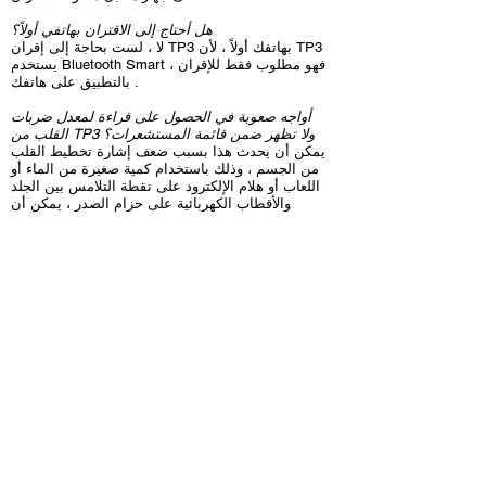
هل أحتاج إلى الاقتران بهاتفي أولاً؟
لا ، لست بحاجة إلى إقران TP3 بهاتفك أولاً ، لأن TP3
يستخدم Bluetooth Smart ، فهو مطلوب فقط للإقران
بالتطبيق على هاتفك .
أواجه صعوبة في الحصول على قراءة لمعدل ضربات
القلب من TP3 ولا تظهر ضمن قائمة المستشعرات؟
يمكن أن يحدث هذا بسبب ضعف إشارة تخطيط القلب
من الجسم ، وذلك باستخدام كمية صغيرة من الماء أو
اللعاب أو هلام الإلكترود على نقطة التلامس بين الجلد
والأقطاب الكهربائية على حزام الصدر ، يمكن أن
يساعد في تحسين الاتصال وتنشيط your_cc781905-
5cde- 3194-bb3b-136bad5cf58d_TP3​.
هل يمكنني إقران TP3 بهاتف أو تطبيق آخر؟
نعم ، يمكن إقران TP3 بأكثر من هاتف / تطبيق واحد.
من قبل ولديك الآن جهاز لمراقبة معدل ضربات القلب
لأجهزة متعددة.
هل يمكنني إقران TP3 بتطبيق هاتفي وجهاز + ANT
في نفس الوقت؟
نعم ، تم تصميم TP3 الخاص بك للعمل في وقت واحد
باستخدام Bluetooth Smart لإرسال البيانات إلى
تطبيق هاتفك واستخدام ANT + لإرسال البيانات إلى
كمبيوتر الدراجة الخاص بك أو جهاز ANT + مشابه.
هل يمكنني إقران TP3 الخاص بي مع تطبيقات