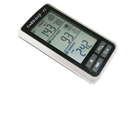
3194-bb3b-136bad5cf58d_