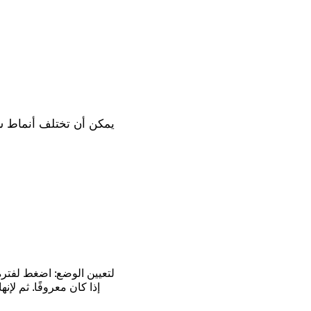
و
يمكن أن تختلف أنماط ش
لتعيين الوضع: اضغط لفترة