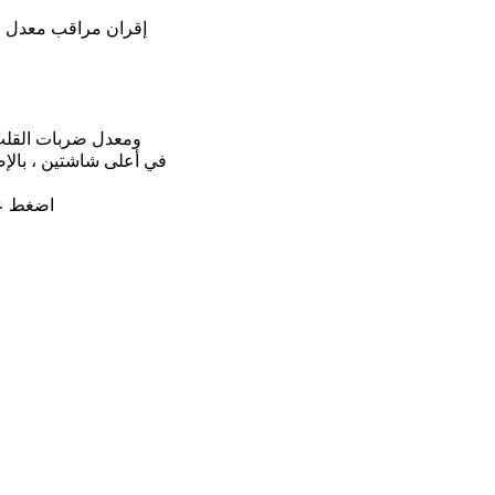
القلب ، وشدة معدل ضربات القلب (٪ 
اضغط على
المستحيل تثبيت مستشعر الإيقاع على دولاب الموازنة والبعض ال
اعتمادًا على نمط الدراجة ، قم بتوصيل ا
ثم قم بتوصيل 