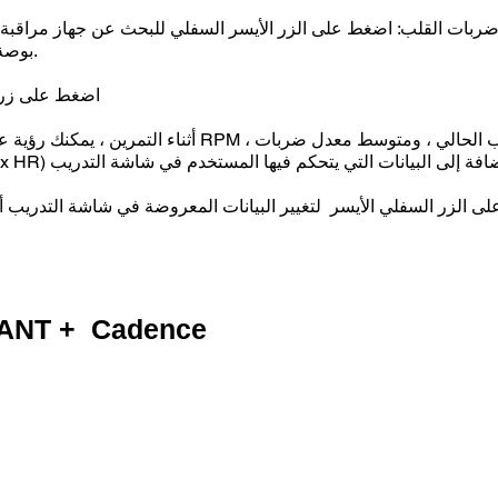
بوصة / 30 سم إلى وحدة التحكم لإقران القرب.
اضغط على زر "
أثناء التمرين ، يمكنك رؤية عدد الدورات في الدقي
Max HR) في أعلى شاشتين ، بالإضافة إلى البيانات التي يتحكم فيها المستخدم في شاشة التدريب
 الزر السفلي الأيسر لتغيير البيانات المعروضة في شاشة التدريب أثن
كيفية تثبيت مستشعرات T + Cadence
آخر يصنع 190_5- 7 eas 5cde- 3194-bb3b-136bad5cf58d_
لمستشعر بمنطقة من الإطار تعمل بالتوازي مع دولاب الموازنة.
المغناطيس بالعجلة الموازنة بحيث يكون المغناطيس عند تدويره في م