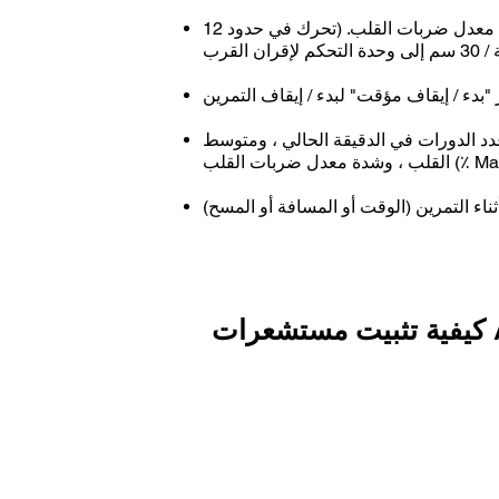
إقران مراقب معدل ضربات القلب: اضغط على الزر الأيسر السفلي للبحث عن جهاز مراقبة معدل ضربات القلب. (تحرك في حدود 12
بدء / إيقاف مؤقت" لبدء / إيقاف التمرين
قة الحالي ، ومتوسط RPM ، ومعدل ضربات القلب الحالي ، ومتوسط معدل ضربات
اء التمرين (الوقت أو المسافة أو المسح)
AN
يمكن أن تختلف عملية تثبيت مستشعرات ANT + تبعًا لنمط وعلامة تجارية للدراجة الداخلية لديك. تجعل بعض الدراجات من
حاذاة المستشعر ويضيء مؤشر LED الخاص