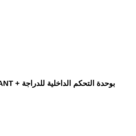
على نمط الدراجة ، قم بتوصيل المغناطيس بذراع الكرنك باستخدام 
كيفية إقران مستشعرات ANT + بوحدة التحكم الداخلية للدراجة
قم بتدوير الدواسات لتنشيط المستشعرات التي ستقترن بعد ذلك بوحدة التحكم الذهبية تلقائيًا .
حدود 12 بوصة / 30 سم من وحد