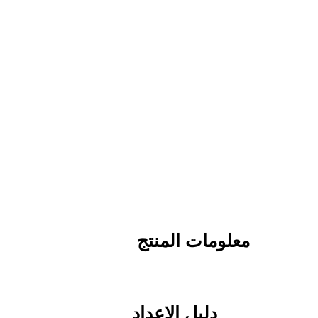
معلومات المنتج
تم تصميم Cardiosport Gold Indoor Bike Computer ليتم استخدامه مع مجموعة واسعة من الدراجات الداخلية_cc781905-
5cde-3194-bb3b-136bad5s. 5cde-
دليل الإعداد