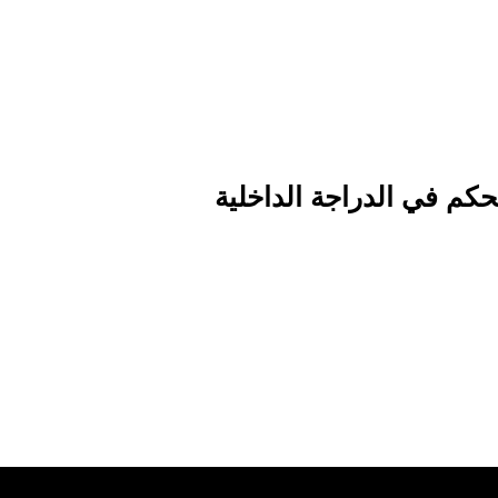
حكم في الدراجة الداخلية
رية وقم بتدويره حتى يغلق الباب بإحكام