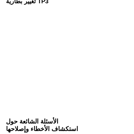
تغيير بطارية TP3
يتمتع TP3 بأطول عمر للبطارية مقارنة بأي جهاز
لمراقبة معدل ضربات القلب في السوق ، ولكن
إذا وجدت الحاجة إلى استبدال البطارية ، فما عليك
سوى اتباع هذه الخطوات السهلة.
باستخدام عملة معدنية ، أدخل حافة العملة في
الأخدود الموجود في وسط باب البطارية. قم بتدوير
باب البطارية متبعًا الأسهم وعلامات الفتح والمغلق
حتى يمكن إزالة الباب
قم بإزالة بطارية CR2032 الميتة واستبدلها ببطارية
جديدة مع كتابة الجزء العلوي من البطارية متجهًا
لأعلى. _ d04a07d8-9cd1-3239-9149-
20813d6c673b_
أعد تركيب باب البطارية وقم بتدويره حتى يغلق
الباب بإحكام
الأسئلة الشائعة حول
استكشاف الأخطاء وإصلاحها