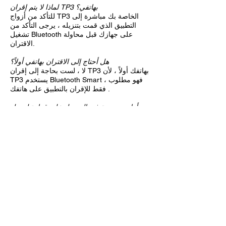
لماذا لا يتم إقران TP3 بهاتفي؟
للتأكد من أزواج TP3 الخاصة بك مباشرة إلى
التطبيق الذي قمت بتنزيله ، يرجى التأكد من
تشغيل Bluetooth على جهازك قبل محاولة
الاقتران.
هل أحتاج إلى الاقتران بهاتفي أولاً؟
لا ، لست بحاجة إلى إقران TP3 بهاتفك أولاً ، لأن
TP3 يستخدم Bluetooth Smart ، فهو مطلوب
فقط للإقران بالتطبيق على هاتفك .
أواجه صعوبة في الحصول على قراءة لمعدل
ضربات القلب من TP3 ولا تظهر ضمن قائمة
المستشعرات؟
يمكن أن يحدث هذا بسبب ضعف إشارة تخطيط
القلب من الجسم ، وذلك باستخدام كمية صغيرة
من الماء أو اللعاب أو هلام الإلكترود على نقطة
التلامس بين الجلد والأقطاب الكهربائية على حزام
الصدر ، يمكن أن يساعد في تحسين الاتصال
وتنشيط your_cc781905-5cde- 3194-bb3b-
136bad5cf58d_TP3​.
هل يمكنني إقران TP3 بهاتف أو تطبيق آخر؟
نعم ، يمكن إقران TP3 بأكثر من هاتف / تطبيق
واحد. من قبل ولديك الآن جهاز مراقبة معدل