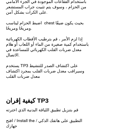
باستخدام الفقاعات الموجودة في الجزء الأمامي
من الحزام ، وسوف يتم تثبيت جراب المستشعر
على الكرات بشكل آمن.
اضبط الحزام ليناسب chest بحيث يكون ضيقًا
ومريحًا ومريحًا.
إذا لزم الأمر ، قم بترطيب الأقطاب الكهربائية
باستخدام كمية صغيرة من الماء أو اللعاب أو هلام
معدل ضربات القلب الكهربائي للمساعدة في
الاتصال.
يستخدم TP3 على اكتشاف الصدر للتنشيط
وسيراقب معدل ضربات القلب بمجرد اكتشاف
معدل ضربات القلب
كيفية إقران TP3
قم بتنزيل تطبيق اللياقة البدنية الذي اخترته
افتح / Install the التطبيق على هاتفك الذكي /
جهازك