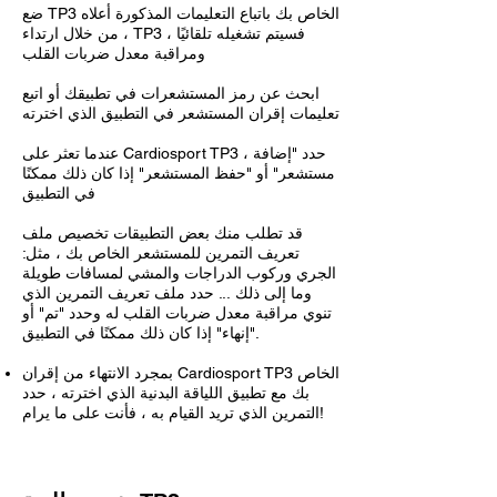
ضع TP3 الخاص بك باتباع التعليمات المذكورة أعلاه
، من خلال ارتداء TP3 ، فسيتم تشغيله تلقائيًا
ومراقبة معدل ضربات القلب
ابحث عن رمز المستشعرات في تطبيقك أو اتبع
تعليمات إقران المستشعر في التطبيق الذي اخترته
عندما تعثر على Cardiosport TP3 ، حدد "إضافة
مستشعر" أو "حفظ المستشعر" إذا كان ذلك ممكنًا
في التطبيق
قد تطلب منك بعض التطبيقات تخصيص ملف
تعريف التمرين للمستشعر الخاص بك ، مثل:
الجري وركوب الدراجات والمشي لمسافات طويلة
وما إلى ذلك ... حدد ملف تعريف التمرين الذي
تنوي مراقبة معدل ضربات القلب له وحدد "تم" أو
"إنهاء" إذا كان ذلك ممكنًا في التطبيق.
بمجرد الانتهاء من إقران Cardiosport TP3 الخاص
بك مع تطبيق اللياقة البدنية الذي اخترته ، حدد
التمرين الذي تريد القيام به ، فأنت على ما يرام!