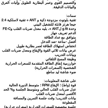
والتصميم القوي وعمر البطارية الطويل وإثبات العرق
والبيانات الدقيقة.
سمات:
تقنية بلوتوث مزدوجة ذكية و ANT + تقنية لاسلكية 2.4
جيجا هرتز قابلة للتشغيل البيني
وحدة g.fit لANT +، بليه معدل ضربات القلب وFE-C
الدعم تعريف جهاز
متوافق مع عداد الطاقة
أفضل -مناعة -ضد التدخل
انخفاض استهلاك الطاقة لعمر بطارية طويل
عرض بيانات ثلاثي القوة والإيقاع ومعدل ضربات القلب
وبيانات التدريب
وظيفة المسح التلقائي
خوارزمية إنفاق الطاقة المتقدمة للسعرات الحرارية
الشخصية (السعرات الحرارية)
ضوء شاشة ليد ساطع
على شاشة المعلومات:
قوة (واط) ؛ الإيقاع RPM ؛ متوسط الدورة الحالية
عدل ضربات القلب الحالي ومتوسط الجلسة و% الحد
الأقصى لمعدل ضربات القلب
بيانات التدريب؛ وقت جلسة التمرين والمسافة
المقطوعة
جلسة مخصصة للسعرات الحرارية (سعرات حرارية)