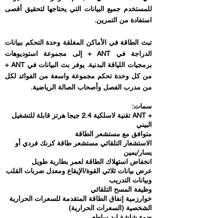
للمستخدم جميع البيانات التي يحتاجها لتحقيق أقصى
استفادة من التمرين.
تبث الطاقة في الأماكن المغلقة وحدة التحكم ببيانات
الدراجة في ANT + إلى مجموعة استوديوهات
برمجيات اللياقة البدنية. يوفر بث البيانات في ANT +
من كل وحدة تحكم مجموعة واسعة من الفوائد لكل
من مدرب الفصل وأصحاب الصالة الرياضية.
سمات:
+ ANT تقنية لاسلكية 2.4 جيجا هرتز قابلة للتشغيل
البيني
متوافق مع مستشعر الطاقة
الاستشعار التلقائي مستشعر طاقة كرنك فردي أو
يسار/يمين
انخفاض استهلاك الطاقة لعمر بطارية طويل
عرض بيانات ثلاثي القوة/الإيقاع ومعدل ضربات القلب
وبيانات التدريب
وظيفة المسح التلقائي
خوارزمية إنفاق الطاقة المتقدمة للسعرات الحرارية
الشخصية (السعرات الحرارية)
ضوء شاشة ليد ساطع