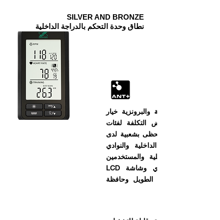
SILVER AND BRONZE
نطاق وحدة التحكم بالدراجة الداخلية
 رياضة القلب الفضية والبرونزية خيار
ماد عليه لأنه منخفض التكلفة لفئات
ي الأماكن المغلقة. تحظى بشعبية لدى
مصنعي الدراجات الداخلية والنوادي
ادي الدراجات الداخلية والمستخدمين
المنزليين بسبب تصميمها القوي وشاشة LCD
وضوح وعمر البطارية الطويل وحافظة