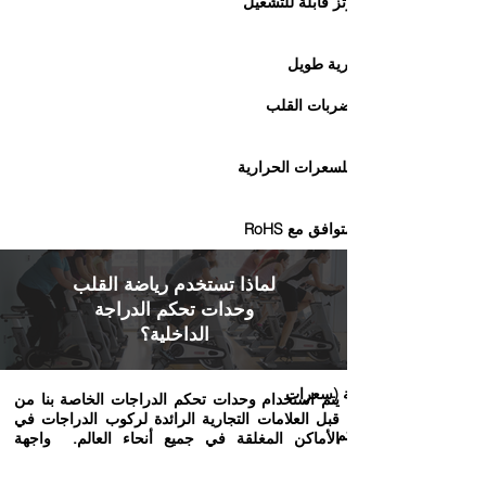
+ ANT تقنية لاسلكية 2.4 جيجا هرتز قابلة للتشغيل
هلاك الطاقة لعمر بطارية طويل
ثلاثي الإيقاع ومعدل ضربات القلب
فاق الطاقة المتقدمة للسعرات الحرارية
لماذا تستخدم رياضة القلب
وحدات تحكم الدراجة
 القلب الحالي ومتوسط الجلسة و%
ى لمعدل ضربات القلب
الداخلية؟
ريب؛ وقت جلسة التمرين والمسافة
ة للسعرات الحرارية (سعرات
يتم استخدام وحدات تحكم الدراجات الخاصة بنا من
قبل العلامات التجارية الرائدة لركوب الدراجات في
ض بطارية وحدة التحكم
الأماكن المغلقة في جميع أنحاء العالم. واجهة
المستخدم الواضحة ومقاييس التدريب المعروضة
والموثوقية القوية تجعل مجموعتنا من أجهزة