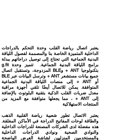
يعتبر اتصال رياضة القلب وحدة التحكم بالدراجات
الداخلية المتميزة الخاصة بنا والمصممة لفصول اللياقة
البدنية الجماعية التي تحتاج إلى توصيل دراجاتهم ببدلة
برامج اللياقة البدنية الجماعية. تتميز وحدة g.fit
بتكنولوجيا ANT + وBLE المزدوجة، وتستقبل اتصال
جميع بيانات مستشعر ANT + وترسل البيانات عبر BLE
أو ANT + إلى منصات اللياقة البدنية الجماعية
المتوافقة. يمكن للاتصال أيضًا تلقي أجهزة مراقبة
معدل ضربات القلب الذكية بتقنية البلوتوث بالإضافة
إلى ANT + ، مما يجعلها متوافقة مع المزيد من
المنتجات الاستهلاكية
يعتبر الاتصال تطور شعبية رياضة القلبية الذهب
والطاقة لوحات المفاتيح الدراجة في الأماكن المغلقة.
هذه مفضلة لدى الشركات المصنعة للدراجات الداخلية
والنوادي الصحية ونوادي الدراجات الداخلية
والمستخدمين المنزليين لشاشة العرض الواضحة