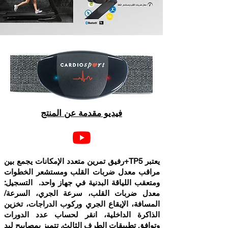
فيديو مقدمة عن المنتج
يعتبر TP5+رفيق تمرين متعدد الإمكانات يجمع بين
مراقب معدل ضربات القلب ومستشعر الخطوات
ومتعقب اللياقة البدنية في جهاز واحد. التسجيل:
معدل ضربات القلب، سرعة الجري، السرعة/
المسافة، الإيقاع الجري وركوب الدراجات، تخزين
الذاكرة الداخلية، انقر لحساب عدد الدورات
وتوافق تطبيقات الطرف الثالث. تتميز بمصابيح ليد