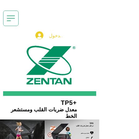
تسجيل الدخول
+TP5
معدل ضربات القلب ومستشعر
الخط