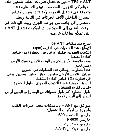
TP5 + ANT + ميزات معدل ضربات القلب تشغيل ملف
الديناميكي للأجهزة المصممة لتوفر لك نظرة ثاقبة
متعمقة في تشغيل النموذج وكفاءتك. يقيس مقياس
التسارع الداخلي لآلاف الحركات في الثانية ويحلل
باستمرار كل جانب من جوانب الجري ويبث البيانات في
الوقت الفعلي إلى العديد من ديناميكيات تشغيل ANT +
التي تمكّن ساعات غارمين.
شرح ديناميكيات ANT +:
الإيقاع - عدد الخطوات في الدقيقة (spm)
التذبذب العمودي -مقدار الارتداد في الخطوة (مم) -قياس
كفاءة التشغيل
وقت ملامسة الأرض -كم من الوقت تلامس قدميك الأرض
(مللي ثانية)
عدد الخطوات -إجمالي عدد الخطوات في التمرين
ميزان التلامس الأرضي -يقيس انحياز الساق اليسرى/اليمنى
في خطوتك (%) -قياس كفاءة التشغيل
النسبة العمودية -نسبة التذبذب العمودي: طول الخطوة
-قياس كفاءة التشغيل
طول الخطوة -كم طول خطواتك من اليسار إلى اليمين أو من
اليمين إلى اليسار (مم)
متوافق مع ANT + ديناميكيات معدل ضربات القلب
وأجهزة ديناميكيات التشغيل:
جارمين المتقدم 620
جارمين FR630
جارمين فينكس 2
جارمين فينكس 3/3HR