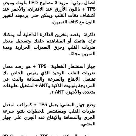
اتصال مرئي: مزود 3 مصابيح LED ملونة، وميض
TP5 + باللون الأزرق عند الاقتران، والأحمر عند
اكتشاف دقات القلب ويمكن حتى برمجته لتغيير
اللون مع كثافة التمرين.
ذاكرة: يقصد بتخزين الذاكرة الداخلية أنه يمكنك
ترك هاتفك أو المشاهدة خلفك وتسجيل معدل
ضربات القلب وحرق السعرات الحرارية ومدة
التمرين مجانًا.
جهاز استشعار الخطوة: TP5 + هو رصد معدل
ضربات القلب الوحيد الذي يقيس الخاص بك
تشغيل الايقاع والسرعة والمسافة والبث في
المزدوجة بلوتوث الذكية وANT + لتشغيل تطبيقات
متعددة والأجهزة ANT +.
وضع جهاز المشي: يعمل TP5 + كمراقب لمعدل
ضربات القلب ومستشعر للخطوات يتتبع سرعة
الجري والمسافة والإيقاع عند الجري على جهاز
المشي.