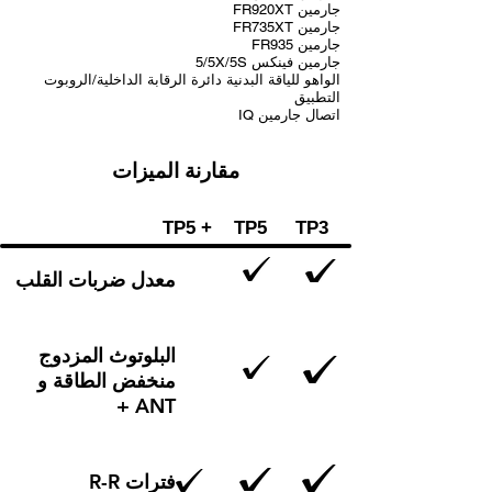
جارمين FR920XT
جارمين FR735XT
جارمين FR935
جارمين فينكس 5/5X/5S
الواهو للياقة البدنية دائرة الرقابة الداخلية/الروبوت
التطبيق
اتصال جارمين IQ
مقارنة الميزات
TP5 +
TP5
TP3
معدل ضربات القلب
البلوتوث المزدوج
منخفض الطاقة و
ANT +
فترات R-R