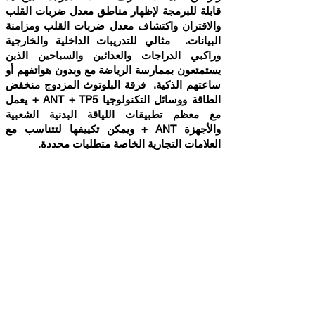
قابلة للبرمجة لإظهار مناطق معدل ضربات القلب
والاقتران واكتشاف معدل ضربات القلب ومزامنة
البيانات. مثالي للتدريبات الداخلية والخارجية
وراكبي الدراجات والعدائين والسباحين الذين
يستمتعون بممارسة الرياضة مع وبدون هواتفهم أو
ساعتهم الذكية. فرقة البلوتوث المزدوج منخفض
الطاقة ووسائل التكنولوجيا ANT + TP5 + يعمل
مع معظم تطبيقات اللياقة البدنية الشعبية
والأجهزة ANT + ويمكن تكييفها لتتناسب مع
العلامات التجارية الخاصة متطلبات محددة.
سمات:
التكنولوجيا المزدوجة: الشمال أشباه الموصلات
nRF52832 شركة نفط الجنوب تمكن تقنية
البلوتوث منخفض الطاقة وANT + مع NFC. ربط
TP5 + لدائرة الرقابة الداخلية/الروبوت الهواتف
الذكية وأجهزة الكمبيوتر الدراجة، ومرآة لياقة
بدنية، وأبل ووتش 6، تشغيل الساعات ومراكز
البرامج صالة الألعاب الرياضية.