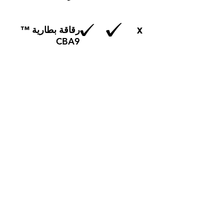
x
رقاقة بطارية ™
CBA9
بطارية +600 ساعة
مقياس التسارع
مقاييس التشغيل
الإيقاع ركوب
الدراجات في الأماكن
x
المغلقة (RPM)