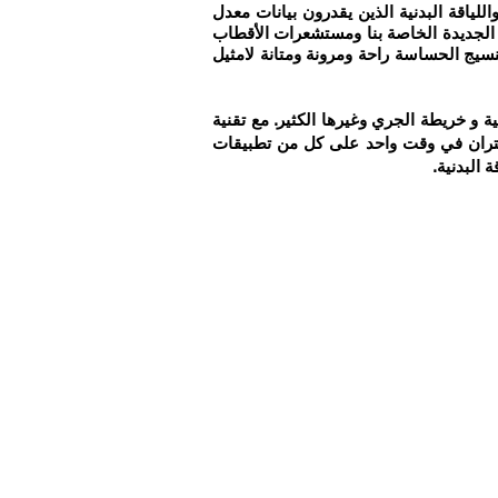
وب الدراجات واللياقة البدنية الذين يقدرون بيانات معدل
ربات القلب الدقيقة لتخطيط القلب والراحة غير المزعجة من حزام الصدر. من خلال شريحة CBA9 ™ ECG الجديدة الخاصة بنا ومستشعرات الأقطاب
نا. توفر أقطاب النسيج الحساسة راحة ومرونة ومتانة لامثيل
بدنية و خريطة الجري وغيرها الكثير. مع تقنية
TP5 لجميع البيئات اللياقة البدنية، والاقتران في وقت واحد على كل من تطبيقات