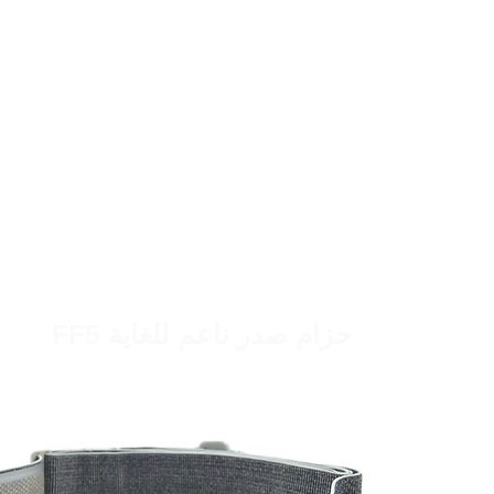
حزام صدر ناعم للغاية FF5