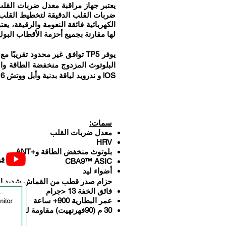
لها مقارنة بجميع أحزمة الأقطاب البول
يوفر TP5 توافق غير محدود تقري
iOS و ندرويد لياقة بدنية وأبل ووتش 6 أجهزة الكمبيوتر/ANT + الساعات/الدراجة/اللياقة البدنية مرآة/معدات اللياقة البدنية.
سمات:
معدل ضربات القلب
HRV
بلوتوث منخفض الطاقة و+ANT
في
CBA9™ ASIC
أضواء ليد
حزام صدر قطب من القماش شديد النعو
فائق الخفة 13 <جرام
عمر البطارية 900+ ساعة
30 م (90فهرنهيت) مقاومة للماء