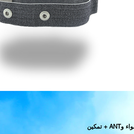
جميع الشاشات معدل ضربات القلب متوافقة مع أجهزة بلوتوث على حد سواء وANT + تمكين