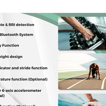
TP5
مراقب معدل ضربات الق