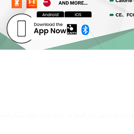
أدق جهاز مراقبة معدل ضربات القل
شريحة CBA9 ™ ECG
مستشعرات الأقمشة فائقة -النعوم
قة وراحة وأطول عمر للبطارية، وأخف وزنًا، وأقل سمكًا وأفض