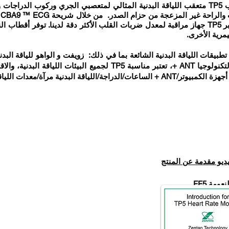
يعتبر جهاز مراقبة معدل ضربات القلب TP5 متعقب اللياقة البدنية المثالي لمتعصبي الجري ورك
ض
الكهربائية فائقة النعومة والرقيقة، يعتبر TP5 جهاز مراقبة لمعدل ضربات القلب الأكثر دقة لدي
يمرية الأخرى.
بًا مع تطبيقات اللياقة البدنية الشائعة بما في ذلك: زويفت و الواهو للياقة ال
البلوتوث المزدوج منخفضة الطاقة والتكنولوجيا ANT +، تعتبر مناسبة 
ديو مقدمة عن المنتج
مة FF5