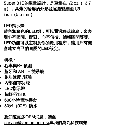
Super 31D的重量設計，是重量在1/2 oz（13.7
g），具薄的輪廓的外形並逐漸變細至1/5
inch（5.5 mm）
LED指示燈
藍色和綠色的LED燈，可以通過程式編寫，來表
現心率區間、配對、心率偵檢、踏頻區間等等。
LED功能可以定制於你的應用程序，讓用戶有機
會建立自己的喜愛的LED設定。
特徵：
心率與RRI偵測
藍牙和 ANT + 雙系統
跑步速度 /距離
內部儲存功能
LED指示燈
超輕巧13克
600小時電池壽命
30米（90F）防水
想知道更多OEM消息，請至
service@zentan.com.tw
與我們萬九科技聯繫