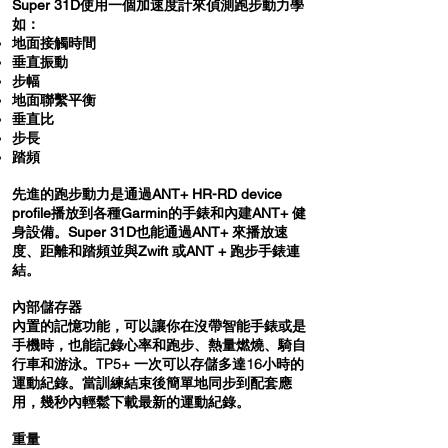
Super 31D使用一個加速度計來偵測跑步動力學
如：
地面接觸時間
垂直振動
步幅
地面聯繫平衡
垂直比
步長
踏頻
先進的跑步動力是通過ANT+ HR-RD device
profile播放到各種Garmin的手錶和內建ANT+ 健
身設備。Super 31D也能通過ANT+ 來播放速
度、距離和踏頻並與Zwift 或ANT + 跑步手錶連
結。
內部儲存器
內置的記憶功能，可以讓你在沒帶智能手錶或是
手機時，也能記錄心率和跑步、熱量燃燒、騎自
行車和游泳。TP5+ 一次可以存儲多達16小時的
運動紀錄。當訓練結束後簡單地同步到配套應
用，幾秒內輕鬆下載最新的運動紀錄。
重量