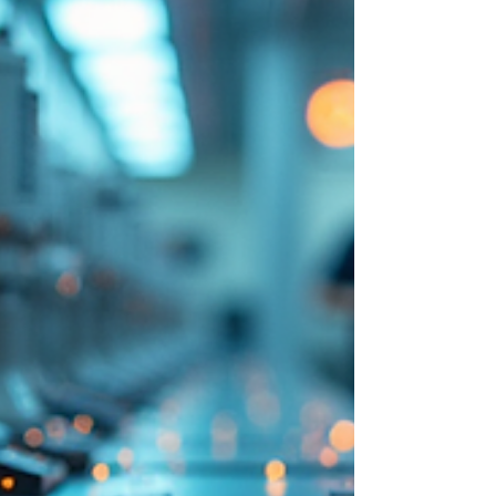
數據的準確採集，決定產品的