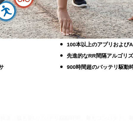
100本以上のアプリおよびA
先進的なRR間隔アルゴリ
サ
900時間超のバッテリ駆動
も快適、最も長いバッテリ駆動時間、最もコンパクト、