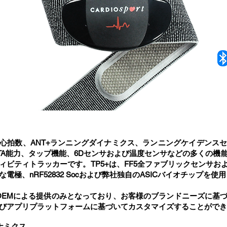
間隔心拍数、ANT+ランニングダイナミクス、ランニングケイデンス
OTA能力、タップ機能、6Dセンサおよび温度センサなどの多くの機
ィビティトラッカーです。TP5+は、FF5全ファブリックセンサお
極、nRF52832 Socおよび弊社独自のASICバイオチップを使
、OEMによる提供のみとなっており、お客様のブランドニーズに基
びアプリプラットフォームに基づいてカスタマイズすることができ
ナミクス