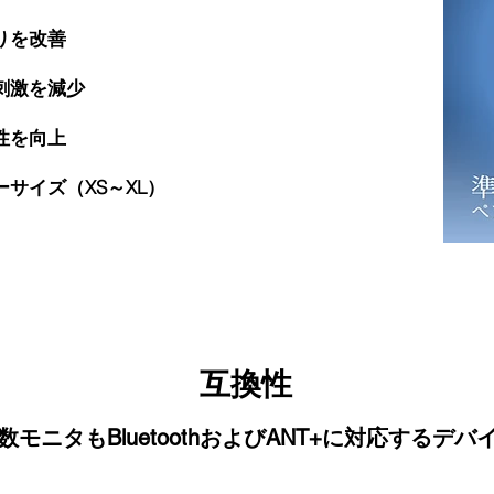
りを改善
刺激を減少
性を向上
ーサイズ（XS～XL）
互換性
モニタもBluetoothおよびANT+に対応するデ