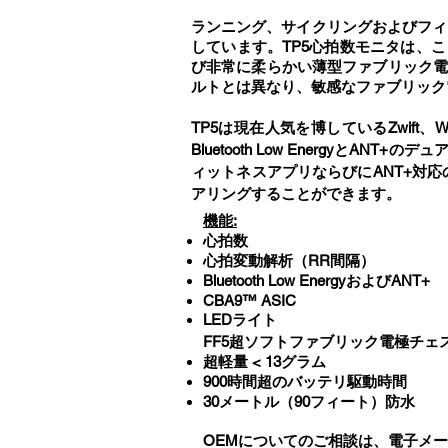
ランニング、サイクリングおよびフィ
しています。TP5心拍数モニタは、
び非常に柔らかい薄型ファブリック電
ルトとは異なり、敏感なファブリック
TP5は現在人気を博しているZwift、Wah
Bluetooth Low EnergyとA
ィットネスアプリならびにANT+対応の
アリングすることができます。
機能:
心拍数
心拍変動解析（RR間隔）
Bluetooth Low EnergyおよびANT+
CBA9™ ASIC
LEDライト
FF5超ソフトファブリック電極チェ
超軽量 < 13グラム
900時間超のバッテリ駆動時間
30メートル（90フィート）防水
OEMについてのご相談は、電子メ