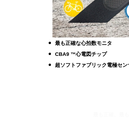
最も正確な心拍数モニタ
CBA9 ™心電図チップ
超ソフトファブリック電極セン
最も正確、最