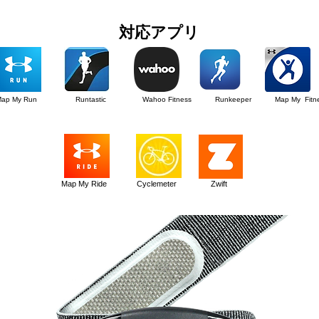
対応アプリ
Map My Run Runtastic Wahoo Fitness Runkeeper Map My Fitne
Map My Ride Cyclemeter Zwift