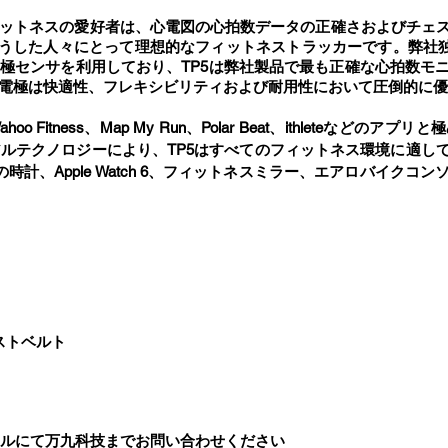
ットネスの愛好者は、心電図の心拍数データの正確さおよびチェ
こうした人々にとって理想的なフィットネストラッカーです。弊社独自
極センサを利用しており、TP5は弊社製品で最も正確な心拍数モ
電極は快適性、フレキシビリティおよび耐用性において圧倒的に優
oo Fitness、Map My Run、Polar Beat、ithleteな
NT+のデュアルテクノロジーにより、TP5はすべてのフィットネス環境に適して
時計、Apple Watch 6、フィットネスミラー、エアロバイク
ストベルト
ールにて万九科技までお問い合わせください