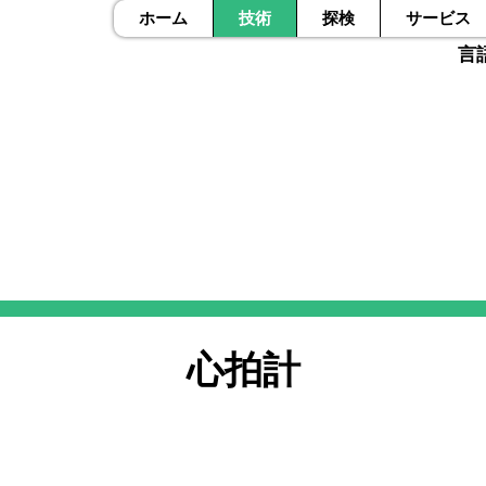
ホーム
技術
探検
サービス
言
心拍計