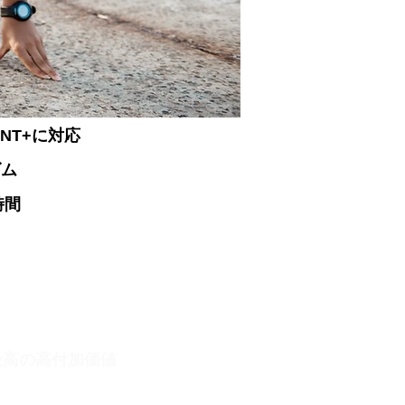
NT+に対応
ズム
時間
最高の高付加価値