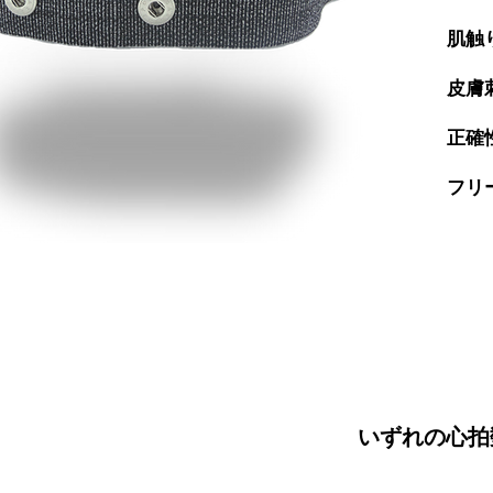
肌触
皮膚
正確
フリ
いずれの心拍数