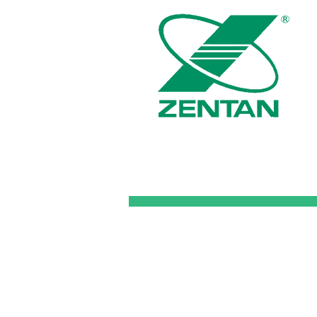
TP5
心拍数モニタ