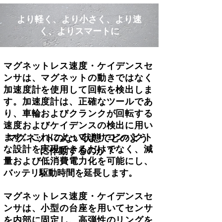
より軽く、より小さく、より速
く、よりスマートに
マグネットレス速度・ケイデンスセ
ンサは、マグネットの動きではなく
加速度計を使用して回転を検出しま
す。加速度計は、正確なツールであ
り、車輪およびクランクが回転する
速度およびケイデンスの検出に用い
ます。これによってよりコンパクト
マグネットのない状態でどのよう
な設計を実現できるだけでなく、減
に作動するのか？
量および低消費電力化を可能にし、
バッテリ駆動時間を延長します。
マグネットレス速度・ケイデンスセ
ンサは、小型の台座を用いてセンサ
を内部に固定し、高弾性のリングを