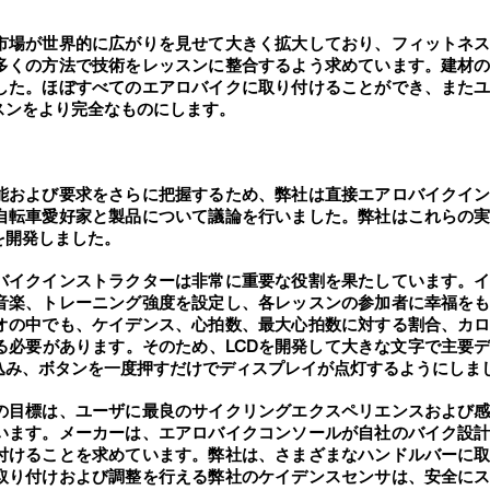
市場が世界的に広がりを見せて大きく拡大しており、フィットネ
多くの方法で技術をレッスンに整合するよう求めています。建材
した。ほぼすべてのエアロバイクに取り付けることができ、また
スンをより完全なものにします。
能および要求をさらに把握するため、弊社は直接エアロバイクイ
自転車愛好家と製品について議論を行いました。弊社はこれらの
を開発しました。
バイクインストラクターは非常に重要な役割を果たしています。
音楽、トレーニング強度を設定し、各レッスンの参加者に幸福を
オの中でも、ケイデンス、心拍数、最大心拍数に対する割合、カ
る必要があります。そのため、LCDを開発して大きな文字で主要
込み、ボタンを一度押すだけでディスプレイが点灯するようにしま
の目標は、ユーザに最良のサイクリングエクスペリエンスおよび
います。メーカーは、エアロバイクコンソールが自社のバイク設
付けることを求めています。弊社は、さまざまなハンドルバーに
取り付けおよび調整を行える弊社のケイデンスセンサは、安全に