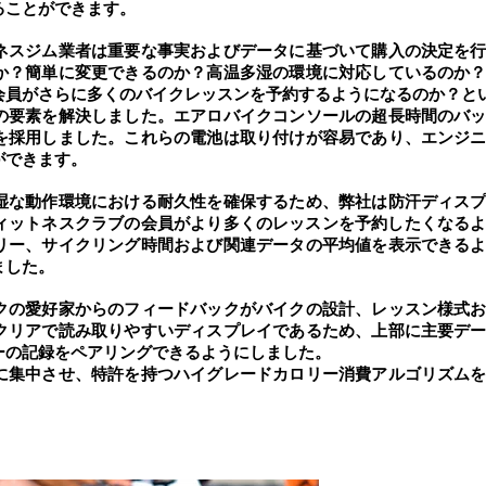
ることができます。
ネスジム業者は重要な事実およびデータに基づいて購入の決定を
か？簡単に変更できるのか？高温多湿の環境に対応しているのか
会員がさらに多くのバイクレッスンを予約するようになるのか？と
の要素を解決しました。エアロバイクコンソールの超長時間のバ
を採用しました。これらの電池は取り付けが容易であり、エンジ
ができます。
湿な動作環境における耐久性を確保するため、弊社は防汗ディス
フィットネスクラブの会員がより多くのレッスンを予約したくなる
リー、サイクリング時間および関連データの平均値を表示できる
ました。
クの愛好家からのフィードバックがバイクの設計、レッスン様式
クリアで読み取りやすいディスプレイであるため、上部に主要デ
ーの記録をペアリングできるようにしました。
に集中させ、特許を持つハイグレードカロリー消費アルゴリズム