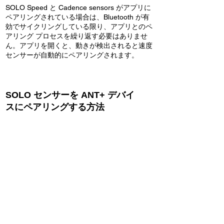
SOLO Speed と Cadence sensors がアプリに
ペアリングされている場合は、Bluetooth が有
効でサイクリングしている限り、アプリとのペ
アリング プロセスを繰り返す必要はありませ
ん。アプリを開くと、動きが検出されると速度
センサーが自動的にペアリングされます。
SOLO センサーを ANT+ デバイ
スにペアリングする方法
センサーを振るか、バイクのホイールを回転さ
せ、左側のクランク アームのケイデンス セン
サーを回転させて、SOLO 速度およびケイデン
ス センサーを有効にします。
ANT+ デバイスのペアリング手順に従い、速度
センサーを検索してから、ANT+ ケイデンス セ
ンサーを検索するプロセスを繰り返します。
一部の ANT+ は、アクティブになると自動的に
センサーとペアリングされ、ANT+ ID コードが