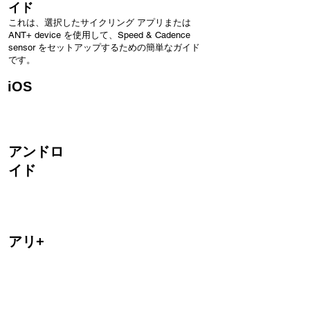
イド
これは、選択したサイクリング アプリまたは
ANT+ device を使用して、Speed & Cadence
sensor をセットアップするための簡単なガイド
です。
iOS
Speed sensor は、iPhone 4s 以降、iPad 第 3
世代、iPad Air および iPod 第 5 世代で使用する
ように設計されています。
アンドロ
イド
Speed sensor は、Bluetooth 4.0 を搭載した
Android デバイスでも使用できるように設計さ
れています。 .
アリ+
Speed sensor is は、互換性のあるすべての
ANT+ サイクル コンピューター、時計、およ
びデバイスで使用できるように設計されていま
す。