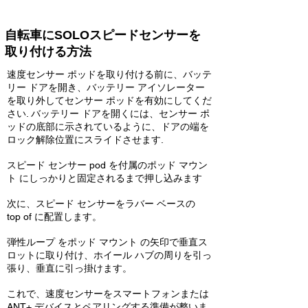
自転車にSOLOスピードセンサーを
取り付ける方法
速度センサー ポッドを取り付ける前に、バッテ
リー ドアを開き、バッテリー アイソレーター
を取り外してセンサー ポッドを有効にしてくだ
さい. バッテリー ドアを開くには、センサー ポ
ッドの底部に示されているように、ドアの端を
ロック解除位置にスライドさせます.
スピード センサー pod を付属のポッド マウン
ト にしっかりと固定されるまで押し込みます
次に、スピード センサーをラバー ベースの
top of に配置します。
弾性ループ をポッド マウント の矢印で垂直ス
ロットに取り付け、ホイール ハブの周りを引っ
張り、垂直に引っ掛けます。
これで、速度センサーをスマートフォンまたは
ANT+ デバイスとペアリングする準備が整いま