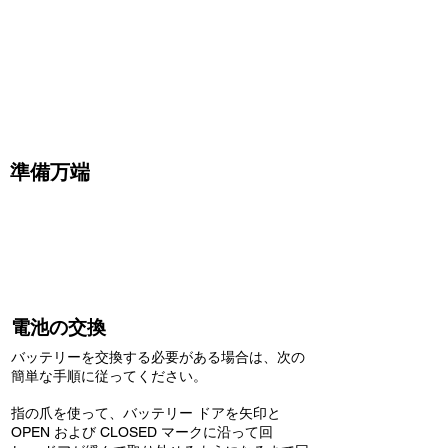
表示されます。
速度センサーがペアリングされたことを ANT+
デバイスが示し、ID コードが表示されたら、速
度センサーはペアリングされています。速度セ
ンサーを ANT+ デバイスに修復する必要はあり
ません。 bb3b-136bad5cf58d_will センサーが
アクティブになります。
準備万端
Cardiosport Speed センサー を、選択したフィ
ットネス アプリまたは ANT+ デバイスとのペ
アリングが完了したら、 準備完了です。
電池の交換
バッテリーを交換する必要がある場合は、次の
簡単な手順に従ってください。
指の爪を使って、バッテリー ドアを矢印と
OPEN および CLOSED マークに沿って回