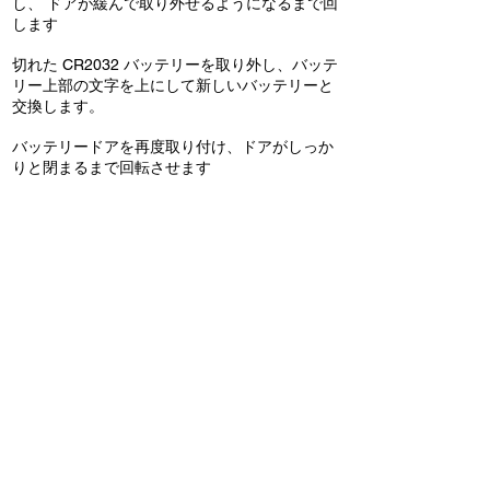
し、 ドアが緩んで取り外せるようになるまで回
します
切れた CR2032 バッテリーを取り外し、バッテ
リー上部の文字を上にして新しいバッテリーと
交換します。
バッテリードアを再度取り付け、ドアがしっか
りと閉まるまで回転させます
トラブルシューティングに関
するよくある質問
SOLO Speed & Cadence sensor pair が電話に接続
されないのはなぜですか?
Speed sensor pairs をダウンロードしたアプリに直
接接続するには、ペアリングを試みる前にデバイス
で Bluetooth がオンになっていることを確認してく
ださい。
最初にスマートフォンとペアリングする必要があり
ますか?